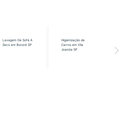
Lavagem De Sofá A
Higienização de
Higienização
Seco em Bororé SP
Carros em Vila
Carros em Vi
Joaniza SP
José SP