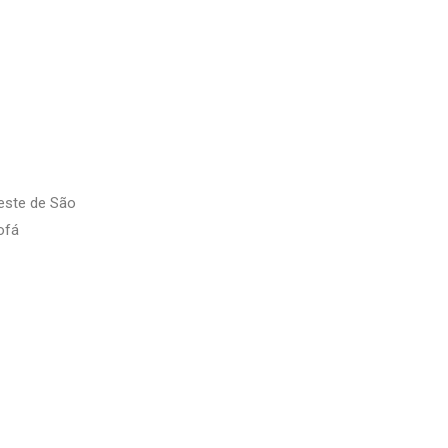
Oeste de São
ofá