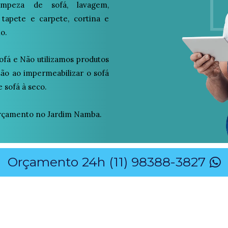
peza de sofá, lavagem,
 tapete e carpete, cortina e
o.
ofá e Não utilizamos produtos
osão ao impermeabilizar o sofá
 sofá à seco.
rçamento no Jardim Namba.
Orçamento 24h (11) 98388-3827