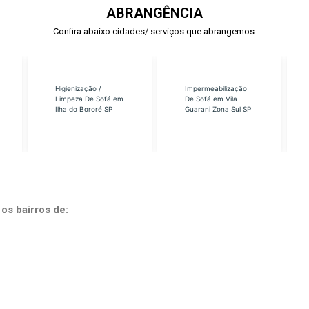
ABRANGÊNCIA
Confira abaixo cidades/ serviços que abrangemos
Higienização /
Impermeabilização
Limpeza De Sofá em
De Sofá em Vila
Ilha do Bororé SP
Guarani Zona Sul SP
os bairros de: