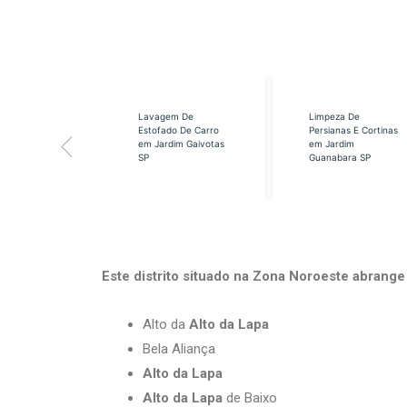
eabilização
Lavagem De
Limpeza De
á em Cidade
Estofado De Carro
Persianas E Cortinas
s SP
em Jardim Gaivotas
em Jardim
SP
Guanabara SP
Este distrito situado na Zona Noroeste abrange 
Alto da
Alto da Lapa
Bela Aliança
Alto da Lapa
Alto da Lapa
de Baixo