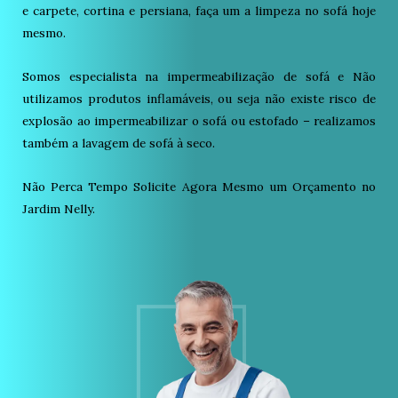
e carpete, cortina e persiana, faça um a limpeza no sofá hoje
mesmo.
Somos especialista na impermeabilização de sofá e Não
utilizamos produtos inflamáveis, ou seja não existe risco de
explosão ao impermeabilizar o sofá ou estofado – realizamos
também a lavagem de sofá à seco.
Não Perca Tempo Solicite Agora Mesmo um Orçamento no
Jardim Nelly.