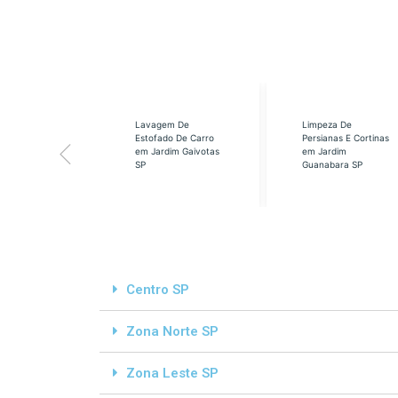
eabilização
Lavagem De
Limpeza De
á em Cidade
Estofado De Carro
Persianas E Cortinas
s SP
em Jardim Gaivotas
em Jardim
SP
Guanabara SP
Centro SP
Zona Norte SP
Zona Leste SP