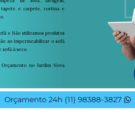
peza de sofá, lavagem,
 tapete e carpete, cortina e
o.
ofá e Não utilizamos produtos
osão ao impermeabilizar o sofá
 sofá à seco.
 Orçamento no Jardim Nova
Orçamento 24h (11) 98388-3827