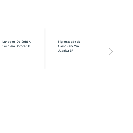
Lavagem De Sofá A
Higienização de
Higienização
Seco em Bororé SP
Carros em Vila
Carros em Vi
Joaniza SP
José SP