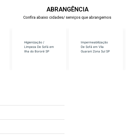
ABRANGÊNCIA
Confira abaixo cidades/ serviços que abrangemos
Higienização /
Impermeabilização
Limpeza De Sofá em
De Sofá em Vila
Ilha do Bororé SP
Guarani Zona Sul SP