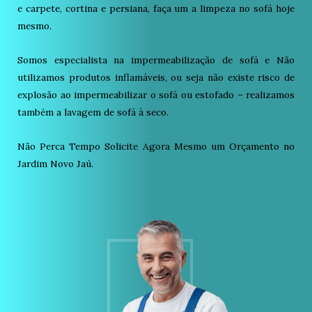
e carpete, cortina e persiana, faça um a limpeza no sofá hoje
mesmo.
Somos especialista na impermeabilização de sofá e Não
utilizamos produtos inflamáveis, ou seja não existe risco de
explosão ao impermeabilizar o sofá ou estofado – realizamos
também a lavagem de sofá à seco.
Não Perca Tempo Solicite Agora Mesmo um Orçamento no
Jardim Novo Jaú.