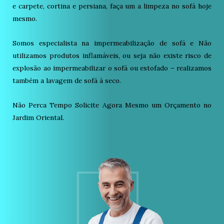
e carpete, cortina e persiana, faça um a limpeza no sofá hoje
mesmo.
Somos especialista na impermeabilização de sofá e Não
utilizamos produtos inflamáveis, ou seja não existe risco de
explosão ao impermeabilizar o sofá ou estofado – realizamos
também a lavagem de sofá à seco.
Não Perca Tempo Solicite Agora Mesmo um Orçamento no
Jardim Oriental.