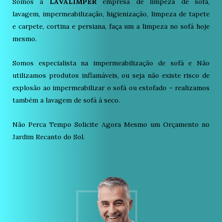
Somos a
LAVALIMPER
empresa de limpeza de sofá,
lavagem, impermeabilização, higienização, limpeza de tapete
e carpete, cortina e persiana, faça um a limpeza no sofá hoje
mesmo.
Somos especialista na impermeabilização de sofá e Não
utilizamos produtos inflamáveis, ou seja não existe risco de
explosão ao impermeabilizar o sofá ou estofado – realizamos
também a lavagem de sofá à seco.
Não Perca Tempo Solicite Agora Mesmo um Orçamento no
Jardim Recanto do Sol.