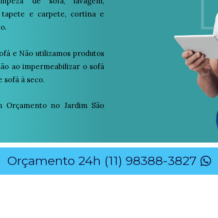
peza de sofá, lavagem,
 tapete e carpete, cortina e
o.
ofá e Não utilizamos produtos
osão ao impermeabilizar o sofá
 sofá à seco.
m Orçamento no Jardim São
Orçamento 24h (11) 98388-3827