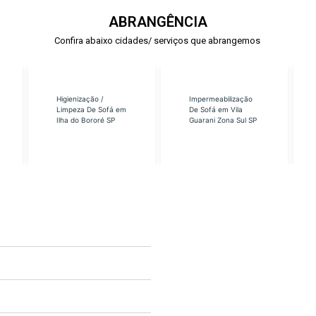
ABRANGÊNCIA
Confira abaixo cidades/ serviços que abrangemos
Higienização /
Impermeabilização
Limpeza De Sofá em
De Sofá em Vila
Ilha do Bororé SP
Guarani Zona Sul SP