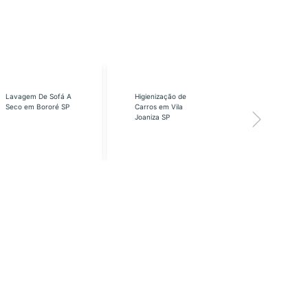
Lavagem De Sofá A
Higienização de
Higienização
Seco em Bororé SP
Carros em Vila
Carros em Vi
Joaniza SP
José SP