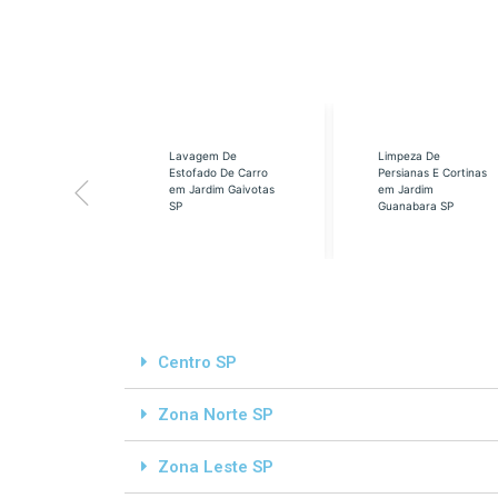
eabilização
Lavagem De
Limpeza De
á em Cidade
Estofado De Carro
Persianas E Cortinas
s SP
em Jardim Gaivotas
em Jardim
SP
Guanabara SP
Centro SP
Zona Norte SP
Zona Leste SP