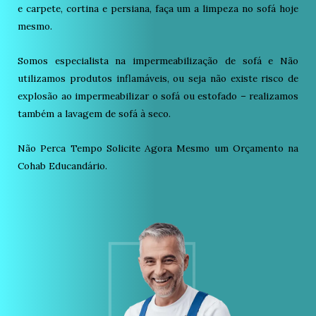
e carpete, cortina e persiana, faça um a limpeza no sofá hoje
mesmo.
Somos especialista na impermeabilização de sofá e Não
utilizamos produtos inflamáveis, ou seja não existe risco de
explosão ao impermeabilizar o sofá ou estofado – realizamos
também a lavagem de sofá à seco.
Não Perca Tempo Solicite Agora Mesmo um Orçamento na
Cohab Educandário.