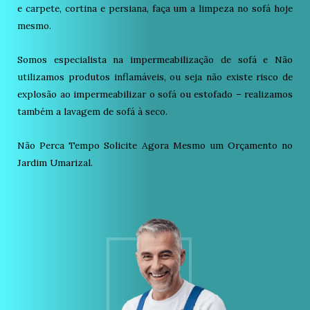
e carpete, cortina e persiana, faça um a limpeza no sofá hoje
mesmo.
Somos especialista na impermeabilização de sofá e Não
utilizamos produtos inflamáveis, ou seja não existe risco de
explosão ao impermeabilizar o sofá ou estofado – realizamos
também a lavagem de sofá à seco.
Não Perca Tempo Solicite Agora Mesmo um Orçamento no
Jardim Umarizal.