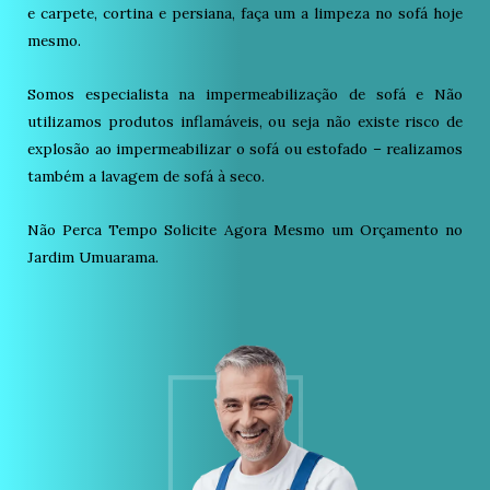
e carpete, cortina e persiana, faça um a limpeza no sofá hoje
mesmo.
Somos especialista na impermeabilização de sofá e Não
utilizamos produtos inflamáveis, ou seja não existe risco de
explosão ao impermeabilizar o sofá ou estofado – realizamos
também a lavagem de sofá à seco.
Não Perca Tempo Solicite Agora Mesmo um Orçamento no
Jardim Umuarama.