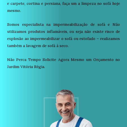
e carpete, cortina e persiana, faça um a limpeza no sofá hoje
mesmo.
Somos especialista na impermeabilização de sofá e Não
utilizamos produtos inflamáveis, ou seja não existe risco de
explosão ao impermeabilizar o sofá ou estofado – realizamos
também a lavagem de sofá à seco.
Não Perca Tempo Solicite Agora Mesmo um Orçamento no
Jardim Vitória Régia.