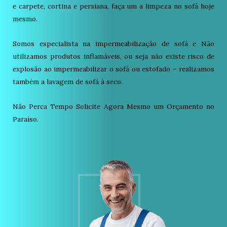
e carpete, cortina e persiana, faça um a limpeza no sofá hoje
mesmo.
Somos especialista na impermeabilização de sofá e Não
utilizamos produtos inflamáveis, ou seja não existe risco de
explosão ao impermeabilizar o sofá ou estofado – realizamos
também a lavagem de sofá à seco.
Não Perca Tempo Solicite Agora Mesmo um Orçamento no
Paraíso.