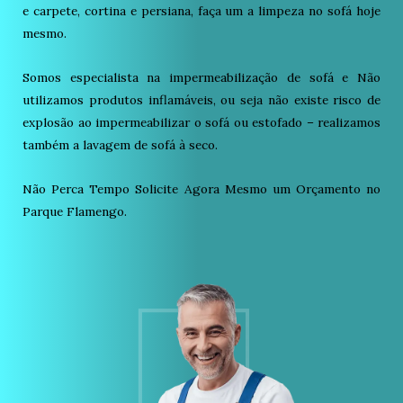
e carpete, cortina e persiana, faça um a limpeza no sofá hoje
mesmo.
Somos especialista na impermeabilização de sofá e Não
utilizamos produtos inflamáveis, ou seja não existe risco de
explosão ao impermeabilizar o sofá ou estofado – realizamos
também a lavagem de sofá à seco.
Não Perca Tempo Solicite Agora Mesmo um Orçamento no
Parque Flamengo.