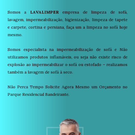
Somos a
LAVALIMPER
empresa de limpeza de sofá,
lavagem, impermeabilização, higienização, limpeza de tapete
e carpete, cortina e persiana, faça um a limpeza no sofá hoje
mesmo.
Somos especialista na impermeabilização de sofá e Não
utilizamos produtos inflamáveis, ou seja não existe risco de
explosão ao impermeabilizar o sofá ou estofado – realizamos
também a lavagem de sofá à seco.
Não Perca Tempo Solicite Agora Mesmo um Orçamento no
Parque Residencial Bandeirante.