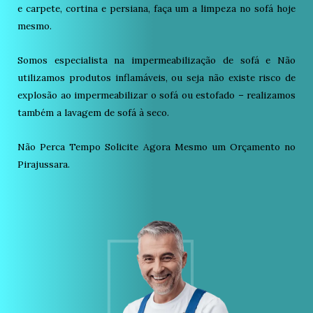
e carpete, cortina e persiana, faça um a limpeza no sofá hoje
mesmo.
Somos especialista na impermeabilização de sofá e Não
utilizamos produtos inflamáveis, ou seja não existe risco de
explosão ao impermeabilizar o sofá ou estofado – realizamos
também a lavagem de sofá à seco.
Não Perca Tempo Solicite Agora Mesmo um Orçamento no
Pirajussara.