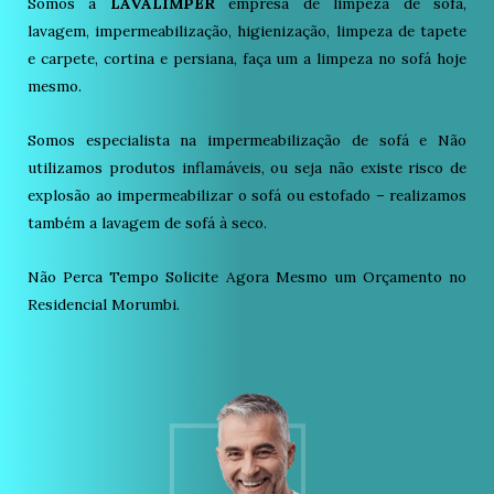
Somos a
LAVALIMPER
empresa de limpeza de sofá,
lavagem, impermeabilização, higienização, limpeza de tapete
e carpete, cortina e persiana, faça um a limpeza no sofá hoje
mesmo.
Somos especialista na impermeabilização de sofá e Não
utilizamos produtos inflamáveis, ou seja não existe risco de
explosão ao impermeabilizar o sofá ou estofado – realizamos
também a lavagem de sofá à seco.
Não Perca Tempo Solicite Agora Mesmo um Orçamento no
Residencial Morumbi.