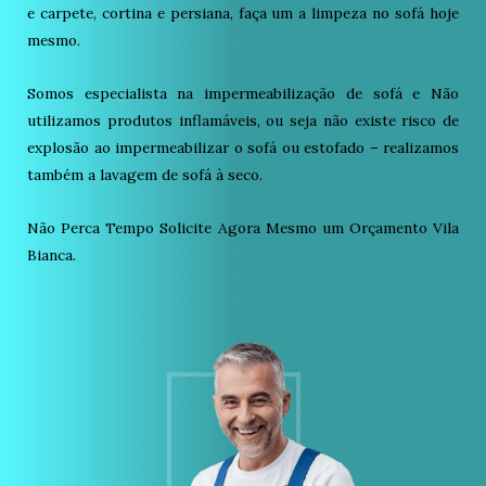
e carpete, cortina e persiana, faça um a limpeza no sofá hoje
mesmo.
Somos especialista na impermeabilização de sofá e Não
utilizamos produtos inflamáveis, ou seja não existe risco de
explosão ao impermeabilizar o sofá ou estofado – realizamos
também a lavagem de sofá à seco.
Não Perca Tempo Solicite Agora Mesmo um Orçamento Vila
Bianca.