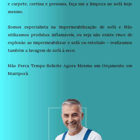
e carpete, cortina e persiana, faça um a limpeza no sofá hoje
mesmo.
Somos especialista na impermeabilização de sofá e Não
utilizamos produtos inflamáveis, ou seja não existe risco de
explosão ao impermeabilizar o sofá ou estofado – realizamos
também a lavagem de sofá à seco.
Não Perca Tempo Solicite Agora Mesmo um Orçamento em
Mairiporã.