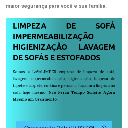
maior segurança para você e sua
família
.
LIMPEZA DE SOFÁ
IMPERMEABILIZAÇÃO
HIGIENIZAÇÃO LAVAGEM
DE SOFÁS E ESTOFADOS
Somos a LAVALIMPER empresa de limpeza de sofá,
lavagem, impermeabilização, higienização, limpeza de
tapete e carpete, cortina e persiana, faça um a limpeza no
sofá hoje mesmo.
Não Perca Tempo Solicite Agora
Mesmo um Orçamento.
Orçamento 24h (11) 97738-