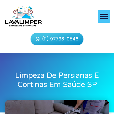
(11) 97738-0546
Limpeza De Persianas E
Cortinas Em Saúde SP